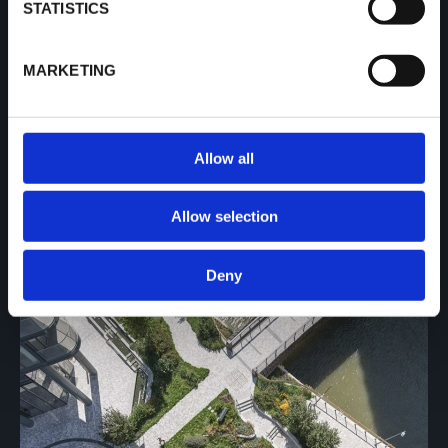
STATISTICS
Chelsea Waterfront 将现代生活与优雅结合，构建一
个充满活力的新小区。这个小区沿着泰晤士河而建，提
MARKETING
供宁静的河滨空间、现代住宅和共享设施，促进合作与
健康。这里是让人们共同成长、塑造未来的地方。
Allow all
Allow selection
Deny